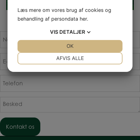
Læs mere om vores brug af cookies og
behandling af persondata
her
.
VIS
DETALJER
Navn
*
JA
NEJ
OK
JA
NEJ
NØDVENDIGE
PRÆFERENCER
E-
AFVIS ALLE
mail
JA
NEJ
JA
NEJ
*
MARKETING
STATISTIK
Telefon
*
Besked
*