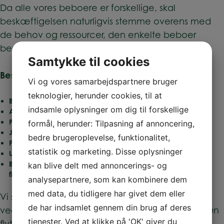
Da alle vores beboere er forskellige, skal
beskæftigelsen naturligvis stemme overens med
de behov og ressourcer, den enkelte beboer
besidder.
Samtykke til cookies
Beskæftigelse kan blandt andet være i form af:
Vi og vores samarbejdspartnere bruger
teknologier, herunder cookies, til at
Beskyttet værksted
indsamle oplysninger om dig til forskellige
Aktivitets- Værested
Praktikplads
formål, herunder: Tilpasning af annoncering,
Job med løntilskud
bedre brugeroplevelse, funktionalitet,
Fleksjob
statistik og marketing. Disse oplysninger
Uddannelse
Beskæftigelse som er mere fritidsorienteret som eksempelvis
kan blive delt med annoncerings- og
fitness træning m.m.
analysepartnere, som kan kombinere dem
med data, du tidligere har givet dem eller
Vi samarbejder med Gladsaxe Jobcenter, som
de har indsamlet gennem din brug af deres
vedkommende typisk bliver tilknyttet, når han/hun
tjenester. Ved at klikke på 'OK' giver du
flytter ind hos Boskov, hvis vedkommende er på