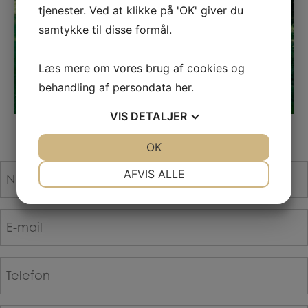
tjenester. Ved at klikke på 'OK' giver du
samtykke til disse formål.
Læs mere om vores brug af cookies og
behandling af persondata
her
.
VIS
DETALJER
JA
NEJ
OK
JA
NEJ
NØDVENDIGE
PRÆFERENCER
Navn
AFVIS ALLE
*
JA
NEJ
JA
NEJ
E-
MARKETING
STATISTIK
mail
*
Telefon
*