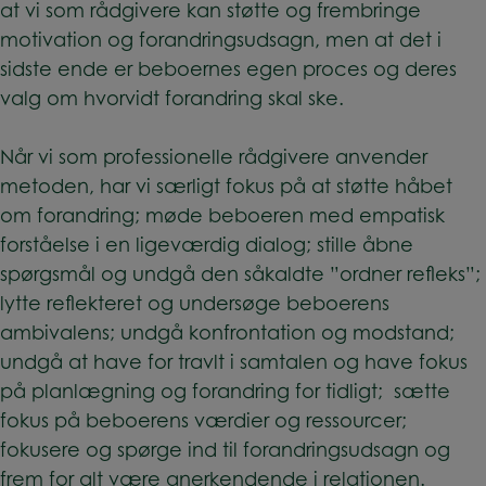
at vi som rådgivere kan støtte og frembringe
motivation og forandringsudsagn, men at det i
sidste ende er beboernes egen proces og deres
valg om hvorvidt forandring skal ske.
Når vi som professionelle rådgivere anvender
metoden, har vi særligt fokus på at støtte håbet
om forandring; møde beboeren med empatisk
forståelse i en ligeværdig dialog; stille åbne
spørgsmål og undgå den såkaldte ”ordner refleks”;
lytte reflekteret og undersøge beboerens
ambivalens; undgå konfrontation og modstand;
undgå at have for travlt i samtalen og have fokus
på planlægning og forandring for tidligt; sætte
fokus på beboerens værdier og ressourcer;
fokusere og spørge ind til forandringsudsagn og
frem for alt være anerkendende i relationen.