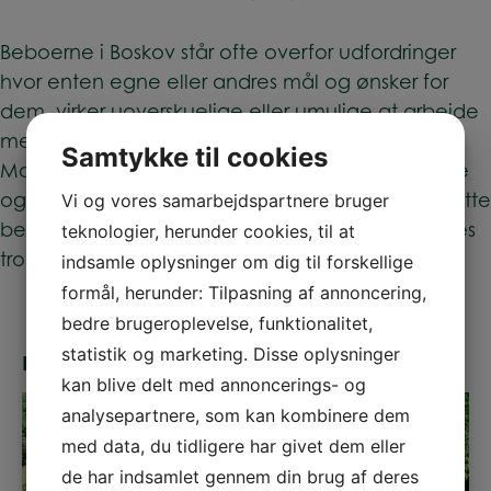
Beboerne i Boskov står ofte overfor udfordringer
hvor enten egne eller andres mål og ønsker for
dem, virker uoverskuelige eller umulige at arbejde
med og opnå. Det er i disse situationer Den
Samtykke til cookies
Motiverende Samtale er meget meningsgivende
og hvor vi som medarbejdere kan hjælpe og støtte
Vi og vores samarbejdspartnere bruger
beboerne ud af deres ambivalens og styrke deres
teknologier, herunder cookies, til at
tro på egne evner til at lykkes.
indsamle oplysninger om dig til forskellige
formål, herunder: Tilpasning af annoncering,
bedre brugeroplevelse, funktionalitet,
statistik og marketing. Disse oplysninger
Kontakt os
kan blive delt med annoncerings- og
analysepartnere, som kan kombinere dem
med data, du tidligere har givet dem eller
de har indsamlet gennem din brug af deres