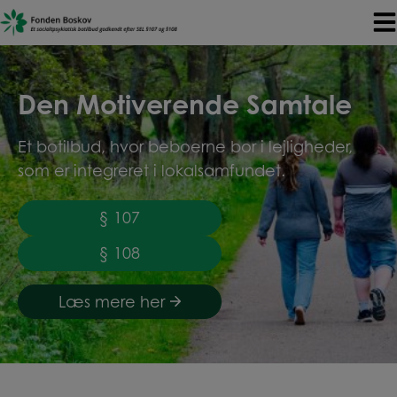
Hop
til
indholdet
Den Motiverende Samtale
Et botilbud, hvor beboerne bor i lejligheder,
som er integreret i lokalsamfundet.
§ 107
§ 108
Læs mere her