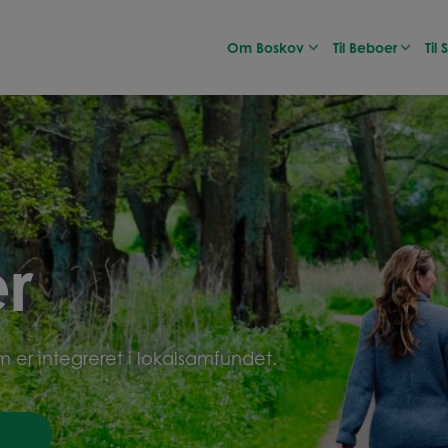
Om Boskov
Til Beboer
Til
r
m er integreret i lokalsamfundet.