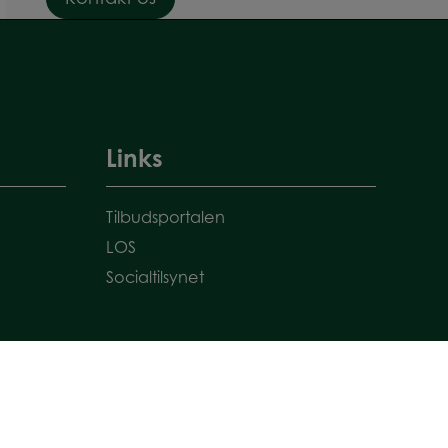
Links
Tilbudsportalen
LOS
Socialtilsynet