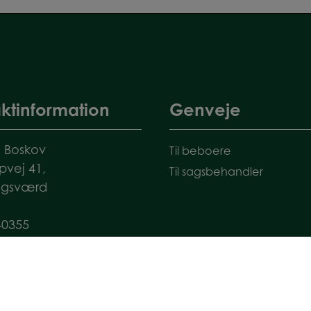
ktinformation
Genveje
 Boskov
Til beboere
pvej 41,
Til sagsbehandler
agsværd
40355
ondenboskov.dk
9718954