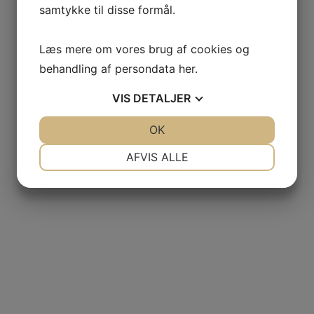
samtykke til disse formål.
Læs mere om vores brug af cookies og
behandling af persondata
her
.
VIS
DETALJER
JA
NEJ
OK
JA
NEJ
NØDVENDIGE
PRÆFERENCER
AFVIS ALLE
JA
NEJ
JA
NEJ
MARKETING
STATISTIK