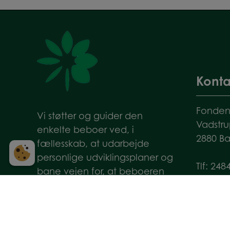
Konta
Fonden
Vi støtter og guider den
Vadstru
enkelte beboer ved, i
2880 B
fællesskab, at udarbejde
personlige udviklingsplaner og
Tlf:
248
bane vejen for, at beboeren
info@f
kan indgå i netværk, der
understøtter hans eller hendes
CVR: 2
udviklingsplan.