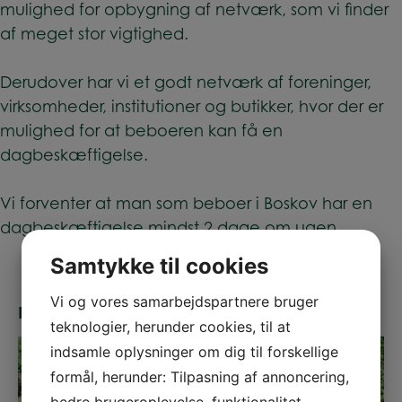
mulighed for opbygning af netværk, som vi finder
af meget stor vigtighed.
Derudover har vi et godt netværk af foreninger,
virksomheder, institutioner og butikker, hvor der er
mulighed for at beboeren kan få en
dagbeskæftigelse.
Vi forventer at man som beboer i Boskov har en
dagbeskæftigelse mindst 2 dage om ugen.
Samtykke til cookies
Vi og vores samarbejdspartnere bruger
Kontakt os
teknologier, herunder cookies, til at
indsamle oplysninger om dig til forskellige
formål, herunder: Tilpasning af annoncering,
bedre brugeroplevelse, funktionalitet,