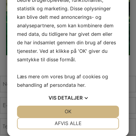
statistik og marketing. Disse oplysninger
kan blive delt med annoncerings- og
analysepartnere, som kan kombinere dem
med data, du tidligere har givet dem eller
de har indsamlet gennem din brug af deres
tjenester. Ved at klikke på 'OK' giver du
samtykke til disse formål.
Læs mere om vores brug af cookies og
Navn
behandling af persondata
her
.
*
VIS
DETALJER
E-
mail
JA
NEJ
OK
JA
NEJ
*
NØDVENDIGE
PRÆFERENCER
Telefon
AFVIS ALLE
*
JA
NEJ
JA
NEJ